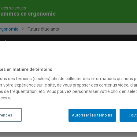
é des sciences
rammes en ergonomie
rgonomie
Futurs étudiants
Équipe
Stages en milieu de travail
Recherc
ces en matière de témoins
sons des témoins (cookies) afin de collecter des informations qui nous 
r votre expérience sur le site, de vous proposer des contenus vidéo, d’a
uturs étudiants
es de fréquentation, etc. Vous pouvez personnaliser votre choix en séle
ces ».
Étudier en ergonomie
érences
Autoriser les témoins
Tout
Bourses d'études