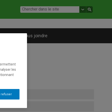
he
Nous joindre
permettent
nalyser les
ctionnant
 refuser