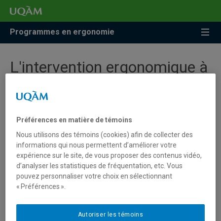
Accéder
Accéder
Accéder
à
au
à
la
menu
la
Programmes en ergonomie
recherche
pricipal
zone
centrale
L'intervention ergonomique à
la nouvelle Faculté
Les programmes de formation en ergonomie ont été
Préférences en matière de témoins
mentionnés dans un article de Radio-Canada le 1er
Nous utilisons des témoins (cookies) afin de collecter des
novembre 2024. Avec les programmes de psychologie et
informations qui nous permettent d’améliorer votre
de travail social, l'intervention ergonomique fera partie de
expérience sur le site, de vous proposer des contenus vidéo,
la Faculté des sciences de la santé de l'UQAM.
d’analyser les statistiques de fréquentation, etc. Vous
pouvez personnaliser votre choix en sélectionnant
« Préférences ».
Lire l'article
Autoriser les témoins